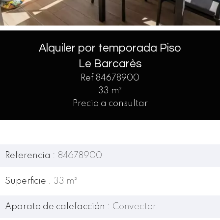
Alquiler por temporada Piso
Le Barcarès
Ref 84678900
33 m²
Precio a consultar
Referencia
84678900
Superficie
33 m²
Aparato de calefacción
Convector