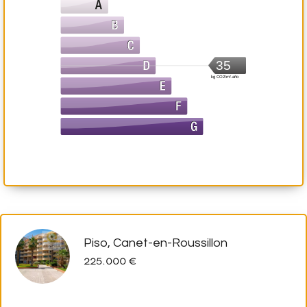
35
kg CO2/m².año
Piso, Canet-en-Roussillon
225.000 €