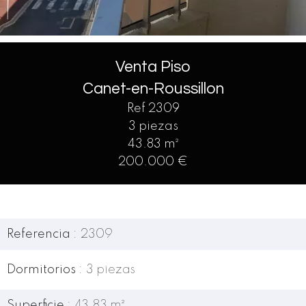
Venta Piso
Canet-en-Roussillon
Ref 2309
3 piezas
43.83 m²
200.000 €
Referencia
2309
Dormitorios
3 piezas
Superficie
43.83 m²