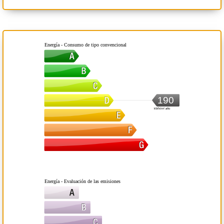
Energía - Consumo de tipo convencional
190
kWh/m².año
Energía - Evaluación de las emisiones