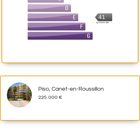
41
kg CO2/m².año
Piso, Canet-en-Roussillon
225.000 €