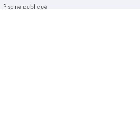
Piscine publique
Plage
Port
Route principale
Supermarché
Mentions légales
Dépôt de garantie
1 000 €
Taxe foncière
1300 {CURRENCY} / an