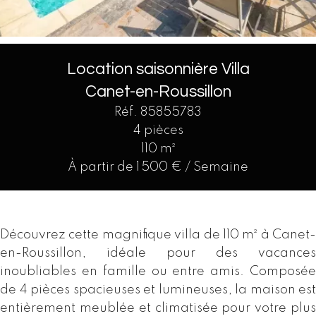
Location saisonnière Villa
Canet-en-Roussillon
Réf. 85855783
4 pièces
110 m²
À partir de 1 500 € / Semaine
Découvrez cette magnifique villa de 110 m² à Canet-
en-Roussillon, idéale pour des vacances
inoubliables en famille ou entre amis. Composée
de 4 pièces spacieuses et lumineuses, la maison est
entièrement meublée et climatisée pour votre plus