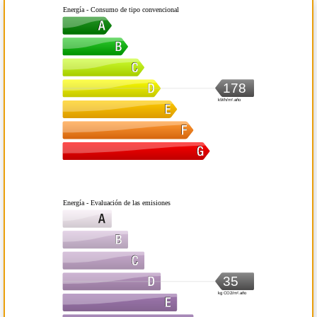
Energía - Consumo de tipo convencional
178
kWh/m².año
Energía - Evaluación de las emisiones
35
kg CO2/m².año